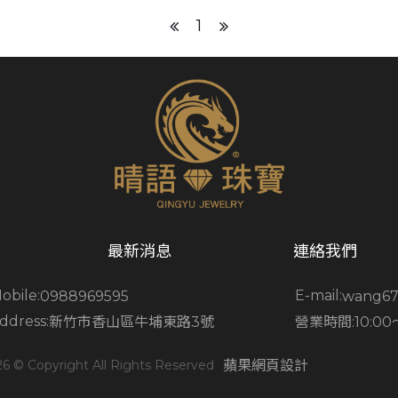
1
CONTACT US
wang671105@yahoo.com.tw
最新消息
連絡我們
03-5309770
obile:
E-mail:
0988969595
wang67
ddress:
營業時間:
10:00
新竹市香山區牛埔東路3號
ADDRESS
新竹市香山區牛埔東路3號
6 © Copyright All Rights Reserved
蘋果網頁設計