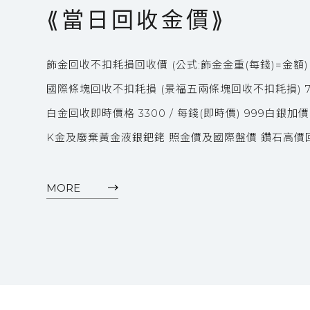
⟪當日回收金價⟫
飾金回收不扣耗損回收價 (公式:飾金金重(每錢)=金額) 
國際條塊回收不扣耗損 (景福五兩條塊回收不扣耗損) 757
白金回收即時價格 3300 / 每錢(即時價) 999白銀加價
K金及廢棄黃金液銀鈀銠 照金價及國際盤價 鑽石高價
MORE